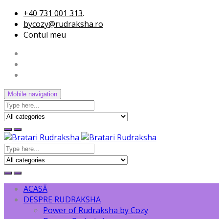
+40 731 001 313
.
bycozy@rudraksha.ro
Contul meu
Mobile navigation
ACASĂ
DESPRE RUDRAKSHA
Power of Rudraksha by Cozy