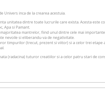
 Univers inca de la crearea acestuia.
a unitatea dintre toate lucrurile care exista. Acesta este con
oc, Apa si Pamant.
n majoritatea mantrelor, fiind unul dintre cele mai importante
oate nevoile si eliberandu-va de negativitate.
r timpurilor (trecut, prezent si viitor) si a celor trei etape 
al.
ta (radacina) tuturor creatiilor si a celor patru stari de con