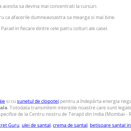
a acestia sa devina mai concentrati la cursuri.
tru ca afacerile dumneavoastra sa mearga si mai bine.
rad in fiecare dintre cele patru colturi ale casei.
âie
si cu
sunetul de clopotei
pentru a îndepărta energia negat
ala
. Totodata transmitem intențiile noastre care sunt legat
specifice de la Centru nostru de Terapii din India (Mombai - 
cret Guru
,
ulei de santal
,
crema de santal
,
betisoare santal in