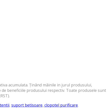
iva acumulata. Ținând mâinile in jurul produsului,
e de beneficiile produsului respectiv. Toate produsele sunt
RRST).
tentii
,
suport betisoare
,
clopotel purificare
.