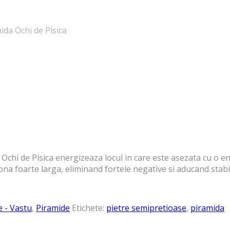
da Ochi de Pisica
Ochi de Pisica energizeaza locul in care este asezata cu o ene
ona foarte larga, eliminand fortele negative si aducand stabi
e - Vastu
,
Piramide
Etichete:
pietre semipretioase
,
piramida