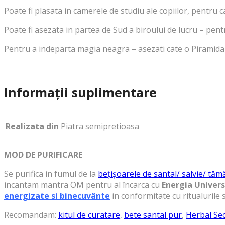
Poate fi plasata in camerele de studiu ale copiilor, pentru c
Poate fi asezata in partea de Sud a biroului de lucru – pen
Pentru a indeparta magia neagra – asezati cate o Piramida Pa
Informații suplimentare
Realizata din
Piatra semipretioasa
MOD DE PURIFICARE
Se purifica in fumul de la
bețișoarele de santal/ salvie/ tăm
incantam mantra OM pentru al încarca cu
Energia Univers
energizate si binecuvânte
in conformitate cu ritualurile 
Recomandam:
kitul de curatare
,
bete santal pur
,
Herbal Se