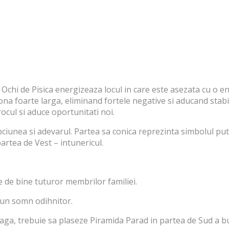
Ochi de Pisica energizeaza locul in care este asezata cu o ene
a foarte larga, eliminand fortele negative si aducand stabilit
rocul si aduce oportunitati noi.
pciunea si adevarul. Partea sa conica reprezinta simbolul put
partea de Vest – intunericul.
 de bine tuturor membrilor familiei.
 un somn odihnitor.
vlaga, trebuie sa plaseze Piramida Parad in partea de Sud a b