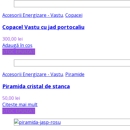
Accesorii Energizare - Vastu
,
Copacei
Copacel Vastu cu jad portocaliu
300,00
lei
Adaugă în coș
STOC EPUIZAT
Accesorii Energizare - Vastu
,
Piramide
Piramida cristal de stanca
50,00
lei
Citește mai mult
STOC EPUIZAT