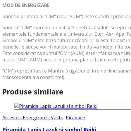
MOD DE ENERGIZARE
Sunetul primordial "OM" (sau "AUM") este sunetul produs de
Sunetul "OM" mai este numit si "sunetul absolut" si reprezint
elementele fundamentale ale Universului: Eter, Aer, Apa, F
Simbolul "OM" este baza tuturor creatiilor si este folosit i
beneficiile aduse vor fi multiplicate, fiindu-va indeplinite t
Este considerat ca suntul "OM" (AUM) este infatisarea t uturo
motiv "OM" (AUM) aduce impreuna planul fizic cu cel spiritu
"OM" reprezinta si o Mantra (rugaciune) in sine fiind samana
transcedentala a constiintei).
Produse similare
Accesorii Energizare - Vastu
,
Piramide
Piramida Lapis Lazuli si simbol Reiki